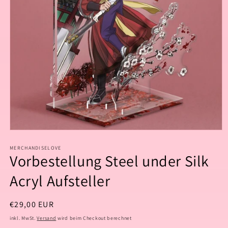
Medien
1
in
MERCHANDISELOVE
Vorbestellung Steel under Silk
Modal
öffnen
Acryl Aufsteller
Normaler
€29,00 EUR
Preis
inkl. MwSt.
Versand
wird beim Checkout berechnet