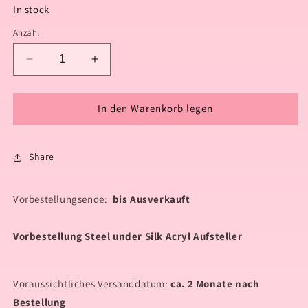
In stock
Anzahl
Verringere
Erhöhe
die
die
Menge
Menge
für
für
In den Warenkorb legen
Vorbestellung
Vorbestellung
Steel
Steel
under
under
Share
Silk
Silk
Acryl
Acryl
Aufsteller
Aufsteller
Vorbestellungsende:
bis Ausverkauft
Vorbestellung Steel under Silk Acryl Aufsteller
Voraussichtliches Versanddatum:
ca. 2 Monate nach
Bestellung